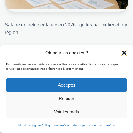
Salaire en petite enfance en 2026 : grilles par métier et par
région
Le secteur de la petite enfance en France, en 2026, est
Ok pour les cookies ?
marqué par la nécessité d’un accompagnement de qualité
pour les jeunes enfants et par une préoccupation
Pour améliorer votre expérience, nous utilisons des cookies. Vous pouvez accepter,
refuser ou personnaliser vos préférences à tout moment.
croissante concernant la reconnaissance professionnelle
de celles et ceux qui y consacrent leur…
Accepter
Refuser
Adapter la lettre de motivation selon
le type de stage ADVF recherché
Voir les prefs
Candidater
Chaque type de stage impose une nuance dans le
Mentions légales
Politique de confidentialité et protection des données