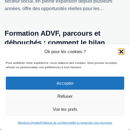
secteur social, en pleine expansion depuis plusieurs
années, offre des opportunités réelles pour les…
Formation ADVF, parcours et
débouchés : comment le bilan
oriente votre choix de formation
Ok pour les cookies ?
Pour améliorer votre expérience, nous utilisons des cookies. Vous pouvez accepter,
Après la synthèse du bilan, la question centrale reste :
refuser ou personnaliser vos préférences à tout moment.
quelle formation choisir pour valoriser son projet ? Pour
une reconversion vers le service à la personne, la
Accepter
formation d’ADVF (Assistant De Vie aux Familles) est
souvent recommandée. Elle permet d’acquérir des
Refuser
compétences techniques, des règles d’hygiène et des
Voir les prefs
méthodes relationnelles indispensables.
Candidater
Mentions légales
Politique de confidentialité et protection des données
La formation ADVF inclut des volets théoriques et